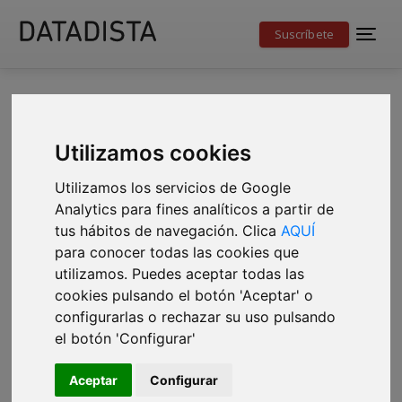
Suscríbete
Crisis de
Utilizamos cookies
Memoria
Utilizamos los servicios de Google
Analytics para fines analíticos a partir de
tus hábitos de navegación. Clica
AQUÍ
para conocer todas las cookies que
Un podcast documental para recordar lo que
utilizamos. Puedes aceptar todas las
ocurrió y ponerle voz y datos a lo que vino
cookies pulsando el botón 'Aceptar' o
después
configurarlas o rechazar su uso pulsando
el botón 'Configurar'
Aceptar
Configurar