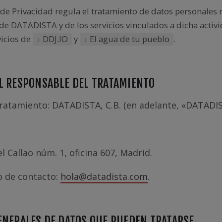
 de Privacidad regula el tratamiento de datos personales 
 de DATADISTA y de los servicios vinculados a dicha activi
vicios de
DDJ.IO
y
El agua de tu pueblo
.
EL RESPONSABLE DEL TRATAMIENTO
ratamiento: DATADISTA, C.B. (en adelante, «DATADIS
el Callao núm. 1, oficina 607, Madrid.
o de contacto:
hola@datadista.com
.
GENERALES DE DATOS QUE PUEDEN TRATARSE