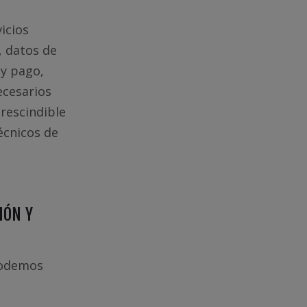
icios
, datos de
 y pago,
ecesarios
rescindible
écnicos de
IÓN Y
 podemos