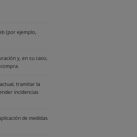
eb (por ejemplo,
uración y, en su caso,
a compra.
ctual, tramitar la
ender incidencias
aplicación de medidas