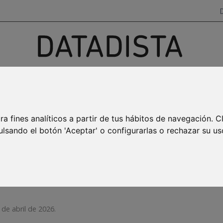
Investigación, datos y narrativas
para salir del ruido
AYA BURBUJA
MAR MENOR
EMPLEO
TRANSPARENCIA
ra fines analíticos a partir de tus hábitos de navegación. C
ulsando el botón 'Aceptar' o configurarlas o rechazar su us
Política de privacidad
 de abril de 2026.