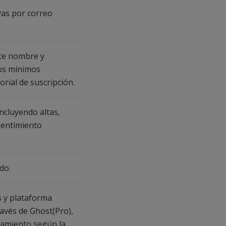
vas por correo
nte nombre y
tos mínimos
torial de suscripción.
incluyendo altas,
nsentimiento
do.
s y plataforma
ravés de Ghost(Pro),
tamiento según la