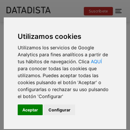
Suscríbete
Utilizamos cookies
NEWSLETTER SEMANAL
Utilizamos los servicios de Google
Analytics para fines analíticos a partir de
#23 Secretillos de cinco años de
tus hábitos de navegación. Clica
AQUÍ
DATADISTA, 946 casas destruidas
para conocer todas las cookies que
utilizamos. Puedes aceptar todas las
en La Palma y la lucha por el voto
cookies pulsando el botón 'Aceptar' o
de 9 millones de pensionistas
configurarlas o rechazar su uso pulsando
el botón 'Configurar'
Aceptar
Configurar
DATADISTA
03 oct. 2021 - 10:00h
9 minutos de lectura