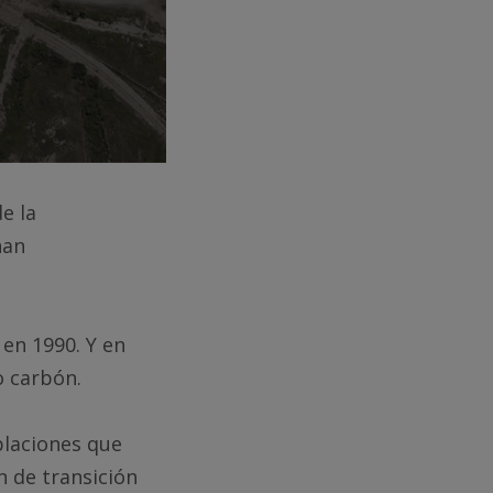
e la
han
en 1990. Y en
o carbón.
blaciones que
n de transición