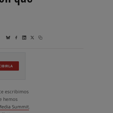
CIBIRLA
te escribimos
de hemos
Media Summit
.