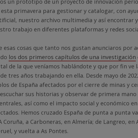
os un prototipo de un proyecto de innovación perio
esta primavera para gestionar y catalogar, con ayu
tificial, nuestro archivo multimedia y así encontrar y
stro trabajo en diferentes plataformas y redes socia
e esas cosas que tanto nos gustan anunciaros por a
ado
los dos primeros capítulos de una investigación
al de la que veníamos hablándote y que por fin ve la
de tres años trabajando en ella. Desde mayo de 20
los de España afectados por el cierre de minas y ce
escuchar sus historias y observar de primera mano l
entrales, así como el impacto social y económico en
ectados. Hemos cruzado España de punta a punta var
A Coruña, a Carboneras, en Almería; de Langreo, en A
ruel, y vuelta a As Pontes.