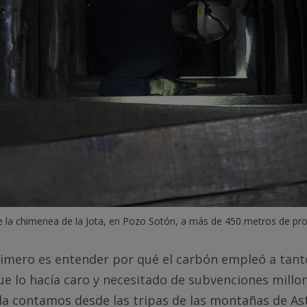
e la chimenea de la Jota, en Pozo Sotón, a más de 450 metros de pr
primero es entender por qué el carbón empleó a tant
ue lo hacía caro y necesitado de subvenciones millon
 la contamos desde las tripas de las montañas de As