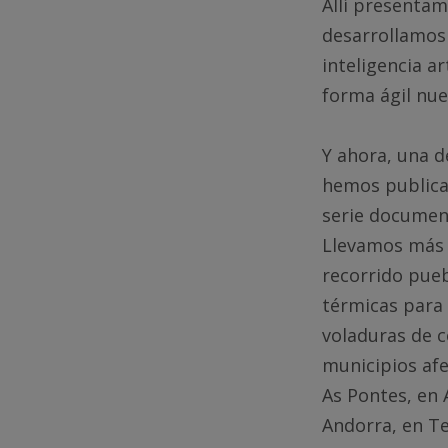
Allí presentam
desarrollamos 
inteligencia ar
forma ágil nue
Y ahora, una d
hemos public
serie document
Llevamos más 
recorrido pueb
térmicas para 
voladuras de c
municipios af
As Pontes, en 
Andorra, en Te