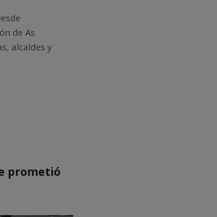
Desde
bón de As
s, alcaldes y
que prometió