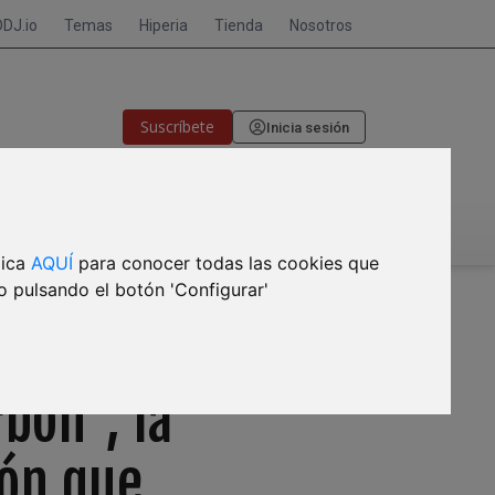
DDJ.io
Temas
Hiperia
Tienda
Nosotros
Suscríbete
Inicia sesión
🎙CRISIS DE MEMORIA
lica
AQUÍ
para conocer todas las cookies que
o pulsando el botón 'Configurar'
bón", la
ión que