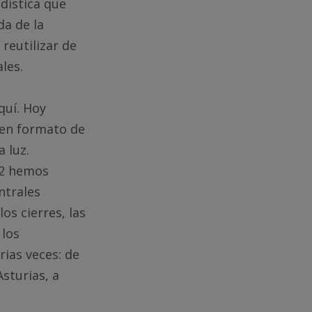
dística que
da de la
 reutilizar de
les.
quí. Hoy
en formato de
 luz.
22 hemos
ntrales
os cierres, las
 los
ias veces: de
sturias, a