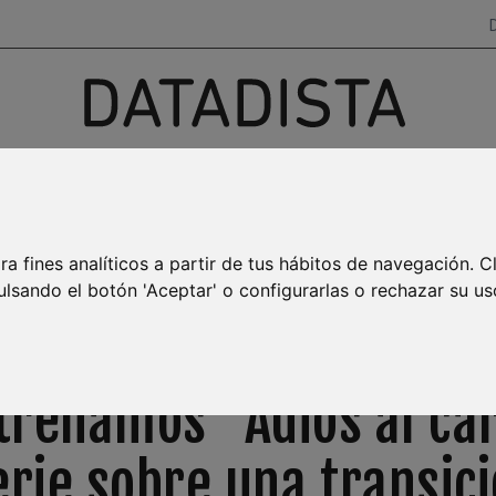
Investigación, datos y narrativas
para salir del ruido
AYA BURBUJA
MAR MENOR
EMPLEO
TRANSPARENCIA
ra fines analíticos a partir de tus hábitos de navegación. C
ulsando el botón 'Aceptar' o configurarlas o rechazar su us
NEWSLETTER SEMANAL
trenamos "Adiós al car
rie sobre una transic