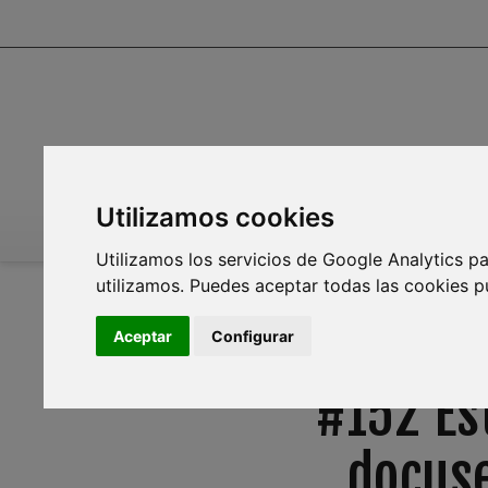
Utilizamos cookies
INICIO
INFOAGUA
MEDIO AMBIENTE
PL
Utilizamos los servicios de Google Analytics pa
utilizamos. Puedes aceptar todas las cookies p
Aceptar
Configurar
#152 Es
docuse