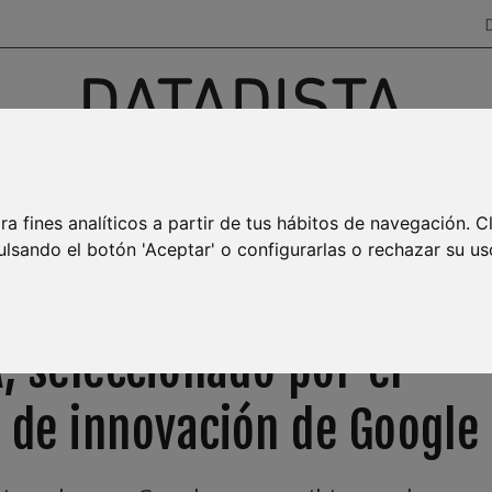
Investigación, datos y narrativas
para salir del ruido
ra fines analíticos a partir de tus hábitos de navegación. C
AYA BURBUJA
MAR MENOR
EMPLEO
TRANSPARENCIA
ulsando el botón 'Aceptar' o configurarlas o rechazar su us
, seleccionado por el
de innovación de Google