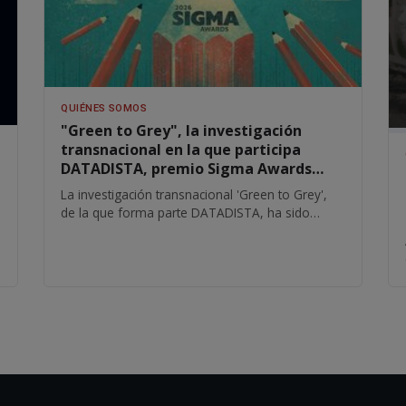
QUIÉNES SOMOS
"Green to Grey", la investigación
transnacional en la que participa
DATADISTA, premio Sigma Awards
2026
La investigación transnacional 'Green to Grey',
de la que forma parte DATADISTA, ha sido
galardonada en los Sigma Awards 2026. Este
certamen internacional, organizado por la Global
Investigative Journalism Network (GIJN),
reconoce los mejores trabajos mundiales en
periodismo de datos.