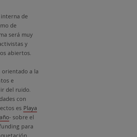
 interna de
ismo de
rma será muy
ctivistas y
os abiertos.
orientado a la
atos e
r del ruido.
idades con
yectos es
Playa
 año
- sobre el
funding para
aquetación.