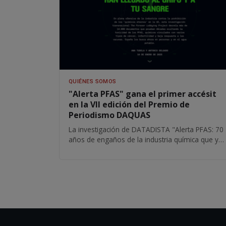
QUIÉNES SOMOS
"Alerta PFAS" gana el primer accésit
en la VII edición del Premio de
Periodismo DAQUAS
La investigación de DATADISTA "Alerta PFAS: 70
años de engaños de la industria química que ya
han llegado al grifo y a tu sangre", de Ana
Tudela y Antonio Delgado, ha ganado el primer
accésit en la VII edición del Premio de
Periodismo DAQUAS.