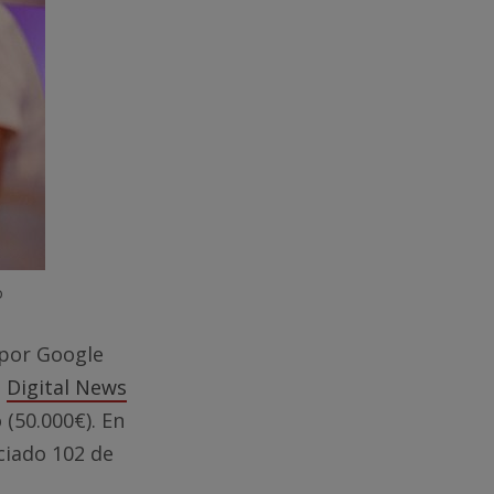
o
por Google
a
Digital News
 (50.000€). En
ciado 102 de