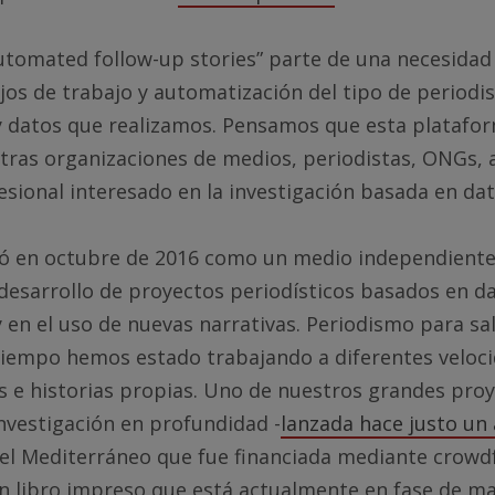
utomated follow-up stories” parte de una necesidad
ujos de trabajo y automatización del tipo de period
 y datos que realizamos. Pensamos que esta platafo
tras organizaciones de medios, periodistas, ONGs, a
esional interesado en la investigación basada en dat
ió en octubre de 2016 como un medio independiente 
 desarrollo de proyectos periodísticos basados en d
y en el uso de nuevas narrativas. Periodismo para sali
tiempo hemos estado trabajando a diferentes veloc
s e historias propias. Uno de nuestros grandes pro
investigación en profundidad -
lanzada hace justo un
el Mediterráneo que fue financiada mediante crowd
un libro impreso que está actualmente en fase de m