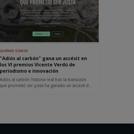
QUIÉNES SOMOS
"Adiós al carbón" gana un accésit en
los VI premios Vicente Verdú de
periodismo e innovación
Adiós al carbón: historia real tras la transición
que prometió ser justa ha ganado un áccesit del
VI Premio Vicente Verdú de Periodismo e
Innovación convocado por la Asociación de
Informadores de Elche (AIE) con la colaboración
del Ayuntamiento y la Universidad Miguel
Hernández (UMH).