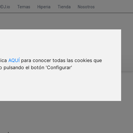
DDJ.io
Temas
Hiperia
Tienda
Nosotros
Suscríbete
Inicia sesión
lica
AQUÍ
para conocer todas las cookies que
🎙CRISIS DE MEMORIA
o pulsando el botón 'Configurar'