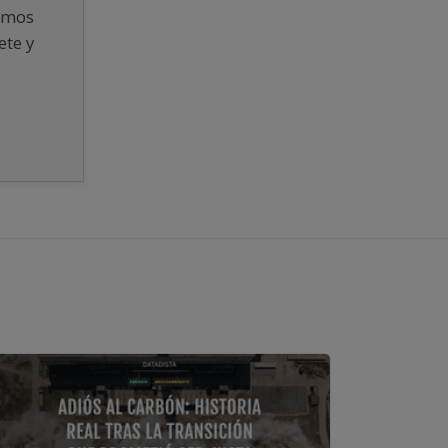
remos
ete y