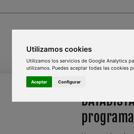
Utilizamos cookies
Utilizamos los servicios de Google Analytics pa
INICIO
INFOAGUA
MEDIO AMBIENTE
PL
utilizamos. Puedes aceptar todas las cookies p
Aceptar
Configurar
QUIÉNES SOMOS
DATADISTA
programa 