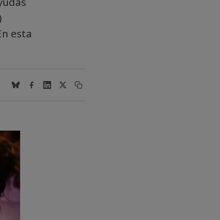
ayudas
)
En esta