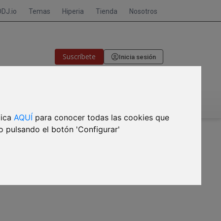
DDJ.io
Temas
Hiperia
Tienda
Nosotros
Suscríbete
Inicia sesión
🎙CRISIS DE MEMORIA
lica
AQUÍ
para conocer todas las cookies que
o pulsando el botón 'Configurar'
bril,