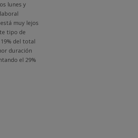
los lunes y
laboral
 está muy lejos
te tipo de
19% del total
nor duración
ntando el 29%