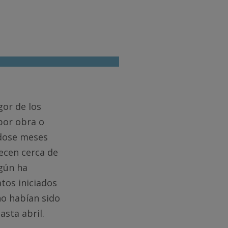
gor de los
 por obra o
ndose meses
recen cerca de
egún ha
tos iniciados
no habían sido
asta abril.