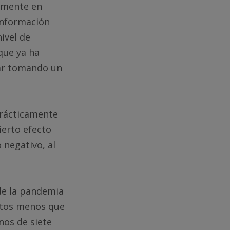
amente en
información
ivel de
que ya ha
tar tomando un
prácticamente
ierto efecto
 negativo, al
de la pandemia
ratos menos que
nos de siete