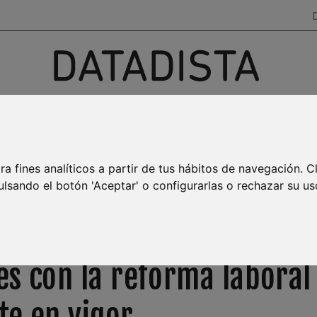
Investigación, datos y narrativas
para salir del ruido
AYA BURBUJA
MAR MENOR
EMPLEO
TRANSPARENCIA
ra fines analíticos a partir de tus hábitos de navegación. C
ulsando el botón 'Aceptar' o configurarlas o rechazar su us
a de la contratación en a
s con la reforma laboral
e en vigor