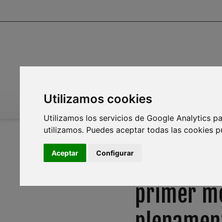
Utilizamos cookies
INICIO
INFOAGUA
MEDIO AMBIENTE
PL
Utilizamos los servicios de Google Analytics pa
utilizamos. Puedes aceptar todas las cookies p
EMPLEO
Aceptar
Configurar
Radiografí
primer me
plenament