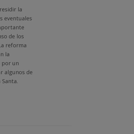
esidir la
os eventuales
mportante
so de los
 La reforma
n la
o por un
ar algunos de
 Santa.