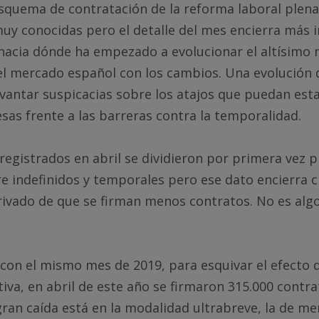
esquema de contratación de la reforma laboral plen
muy conocidas pero el detalle del mes encierra más 
acia dónde ha empezado a evolucionar el altísimo n
el mercado español con los cambios. Una evolución 
vantar suspicacias sobre los atajos que puedan es
as frente a las barreras contra la temporalidad.
registrados en abril se dividieron por primera vez 
re indefinidos y temporales pero ese dato encierra c
rivado de que se firman menos contratos. No es algo
con el mismo mes de 2019, para esquivar el efecto 
iva, en abril de este año se firmaron 315.000 cont
gran caída está en la modalidad ultrabreve, la de me