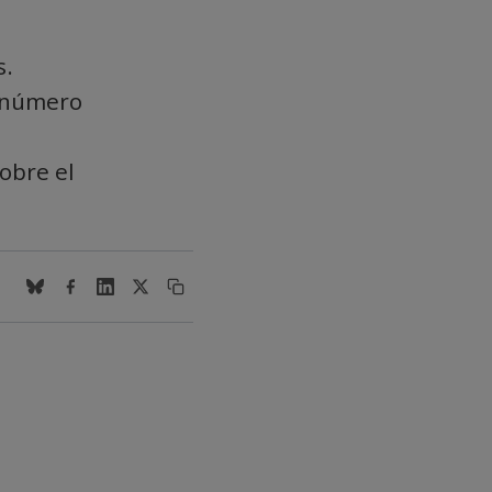
s.
l número
obre el