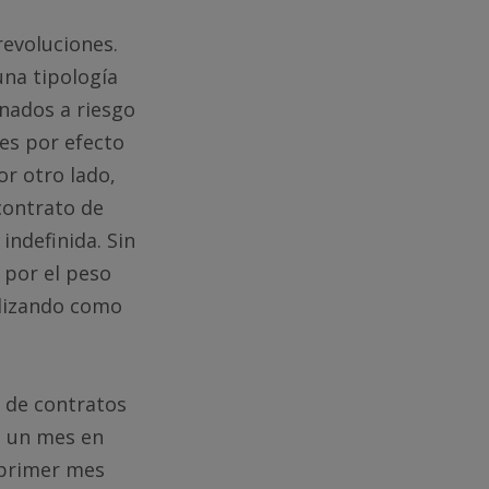
evoluciones.
una tipología
nados a riesgo
es por efecto
or otro lado,
contrato de
 indefinida. Sin
 por el peso
ilizando como
l de contratos
n un mes en
l primer mes