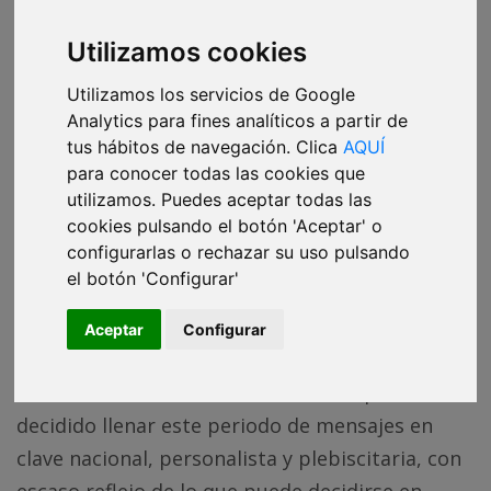
¿Te han reenviado esta newsletter?
La lees aquí
en abierto, pero al correo solo llega a los
Utilizamos cookies
miembros de DATADISTA. Apúntate y no te
pierdas ninguna.
Utilizamos los servicios de Google
QUIERO RECIBIRLA
Analytics para fines analíticos a partir de
tus hábitos de navegación. Clica
AQUÍ
para conocer todas las cookies que
utilizamos. Puedes aceptar todas las
Hoy, europeas y europeos estamos llamados a
cookies pulsando el botón 'Aceptar' o
configurarlas o rechazar su uso pulsando
las urnas para votar quiénes van a decidir
el botón 'Configurar'
buena parte de nuestro futuro inmediato, a
medio y a largo plazo, desde las instituciones de
Aceptar
Configurar
la Unión Europea. Una parte importante de los
medios de comunicación de nuestro país ha
decidido llenar este periodo de mensajes en
clave nacional, personalista y plebiscitaria, con