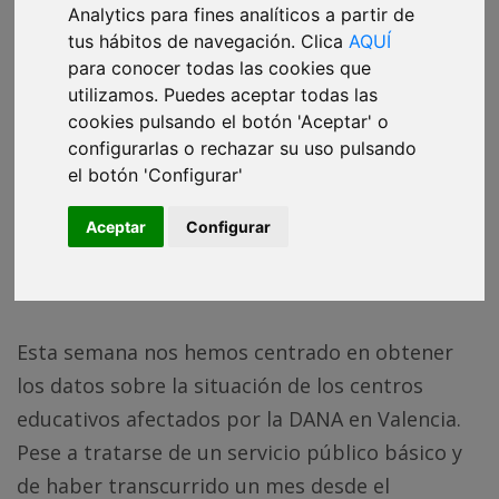
DATADISTA
01 dic. 2024 - 13:10h
Analytics para fines analíticos a partir de
tus hábitos de navegación. Clica
AQUÍ
5 minutos de lectura
para conocer todas las cookies que
utilizamos. Puedes aceptar todas las
cookies pulsando el botón 'Aceptar' o
¿Te han reenviado esta newsletter?
La lees aquí
configurarlas o rechazar su uso pulsando
en abierto, pero al correo solo llega a los
el botón 'Configurar'
miembros de DATADISTA. Apúntate y no te
pierdas ninguna.
Aceptar
Configurar
QUIERO RECIBIRLA
Esta semana nos hemos centrado en obtener
los datos sobre la situación de los centros
educativos afectados por la DANA en Valencia.
Pese a tratarse de un servicio público básico y
de haber transcurrido un mes desde el