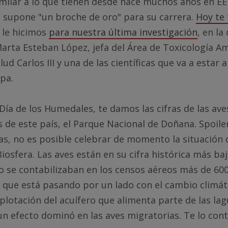
imilar a lo que tienen desde hace muchos años en E
 supone "un broche de oro" para su carrera.
Hoy te
 le hicimos
para nuestra última investigación
, en l
rta Esteban López, jefa del Área de Toxicología Am
lud Carlos III y una de las científicas que va a estar a
pa.
Día de los Humedales, te damos las cifras de las ave
s de este país, el Parque Nacional de Doñana. Spoile
ídas, no es posible celebrar de momento la situación 
Biosfera. Las aves están en su cifra histórica más b
o se contabilizaban en los censos aéreos más de 60
 que está pasando por un lado con el cambio climát
plotación del acuífero que alimenta parte de las la
n efecto dominó en las aves migratorias. Te lo con