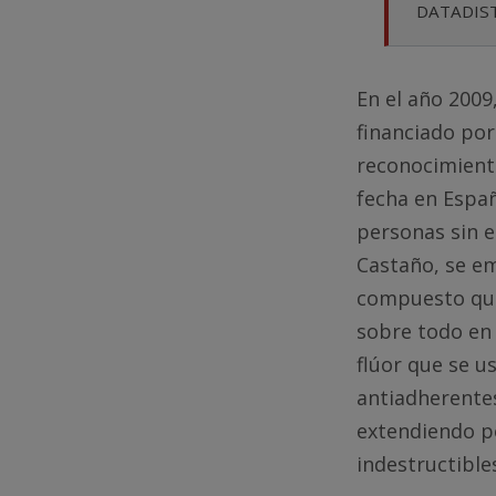
DATADISTA
En el año 2009
financiado po
reconocimiento
fecha en Españ
personas sin e
Castaño, se e
compuesto quí
sobre todo en
flúor que se 
antiadherentes
extendiendo po
indestructible