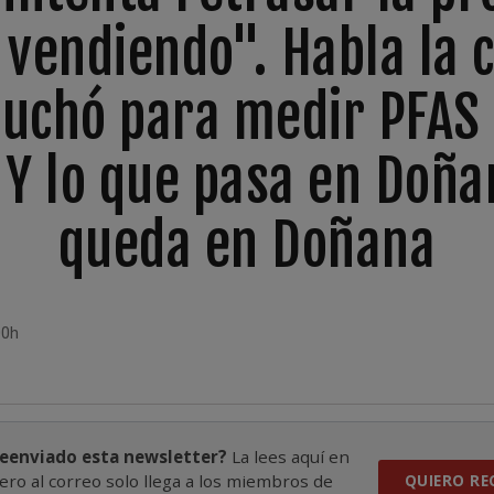
 vendiendo". Habla la c
luchó para medir PFAS 
 Y lo que pasa en Doña
queda en Doñana
00h
reenviado esta newsletter?
La lees aquí en
ero al correo solo llega a los miembros de
QUIERO RE