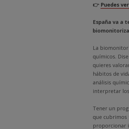
👉
Puedes ver
España va a t
biomonitoriza
La biomonitori
químicos. Dise
quieres valora
hábitos de vid
análisis quími
interpretar lo
Tener un prog
que cubrimos t
proporcionar 