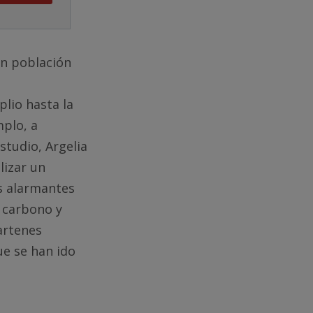
en población
lio hasta la
mplo, a
studio, Argelia
lizar un
s alarmantes
 carbono y
artenes
ue se han ido
i