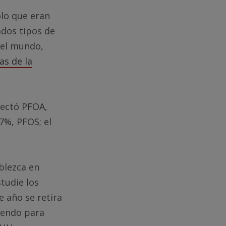
lo que eran
ados tipos de
 el mundo,
as de la
tectó PFOA,
7%, PFOS; el
blezca en
tudie los
e año se retira
iendo para