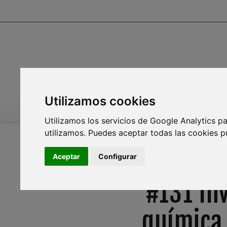
Utilizamos cookies
INICIO
INFOAGUA
MEDIO AMBIENTE
PL
Utilizamos los servicios de Google Analytics pa
utilizamos. Puedes aceptar todas las cookies p
Aceptar
Configurar
#131 Inv
química 