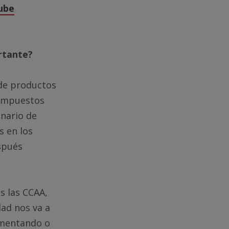
ube
rtante?
 de productos
compuestos
onario de
s en los
spués
s las CCAA,
dad nos va a
umentando o