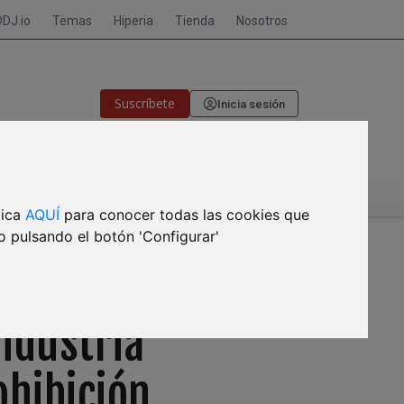
DDJ.io
Temas
Hiperia
Tienda
Nosotros
Suscríbete
Inicia sesión
🎙CRISIS DE MEMORIA
lica
AQUÍ
para conocer todas las cookies que
o pulsando el botón 'Configurar'
industria
ohibición