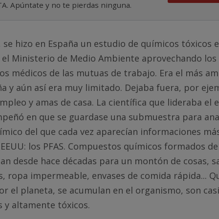
. Apúntate y no te pierdas ninguna.
, se hizo en España un estudio de químicos tóxicos 
r el Ministerio de Medio Ambiente aprovechando los
s médicos de las mutuas de trabajo. Era el más amp
a y aún así era muy limitado. Dejaba fuera, por eje
mpleo y amas de casa. La científica que lideraba el e
mpeñó en que se guardase una submuestra para ana
mico del que cada vez aparecían informaciones má
 EEUU: los PFAS. Compuestos químicos formados de
usan desde hace décadas para un montón de cosas, s
, ropa impermeable, envases de comida rápida... Q
r el planeta, se acumulan en el organismo, son cas
s y altamente tóxicos.