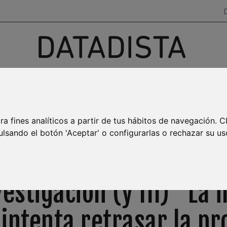
Investigación, datos y narrativas
para salir del ruido
AYA BURBUJA
MAR MENOR
EMPLEO
TRANSPARENCIA
ra fines analíticos a partir de tus hábitos de navegación. C
ulsando el botón 'Aceptar' o configurarlas o rechazar su us
NEWSLETTER SEMANAL
estigación (y III) "La 
intenta retrasar la pr