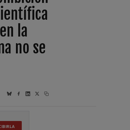
ientífica
en la
na no se
CIBIRLA