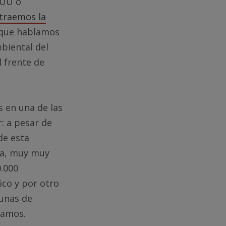
EUU o
 traemos la
a que hablamos
biental del
l frente de
s en una de las
r: a pesar de
de esta
aja, muy muy
0.000
ico y por otro
gunas de
tamos.