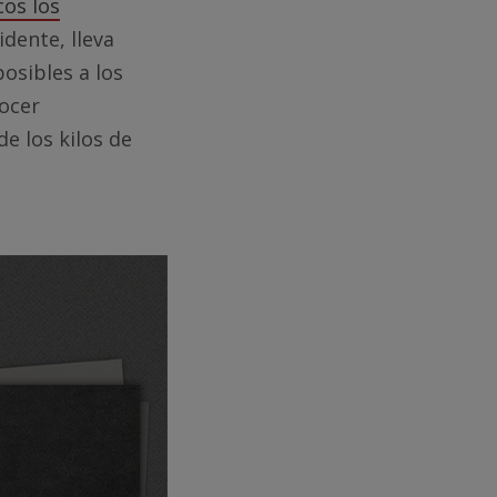
os los
dente, lleva
osibles a los
ocer
e los kilos de