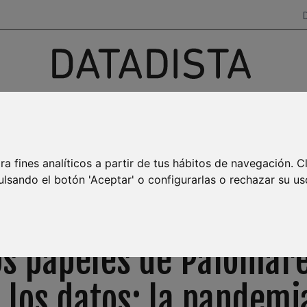
Investigación, datos y narrativas
para salir del ruido
AYA BURBUJA
MAR MENOR
EMPLEO
TRANSPARENCIA
ra fines analíticos a partir de tus hábitos de navegación. C
ulsando el botón 'Aceptar' o configurarlas o rechazar su us
NEWSLETTER SEMANAL
os papeles de Palomare
e los datos: la pandemi