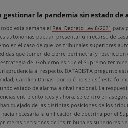
 gestionar la pandemia sin estado de 
probó esta semana el
Real Decreto Ley 8/2021
para p
es autónomas puedan presentar un recurso de casac
emo en el caso de que los tribunales superiores au
idas que tomen de cierre perimetral y restricción 
a estrategia del Gobierno es que el Supremo termin
urisprudencia al respecto. DATADISTA preguntó est
nidad, Carolina Darias, por qué no se usó esta fórm
gundo estado de alarma a nivel nacional. La respuest
erencias entre entonces y ahora, se centró en asegur
 han quejado de las distintas posiciones de los tribu
ue hacía necesaria la unificación de doctrina por el S
rimeras decisiones de los tribunales superiores de 