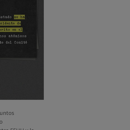
suntos
do