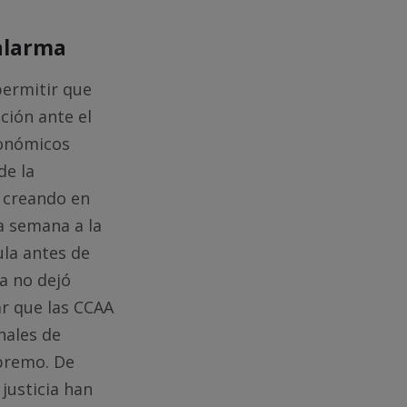
alarma
ermitir que
ión ante el
tonómicos
de la
e creando en
a semana a la
ula antes de
a no dejó
ar que las CCAA
nales de
upremo. De
justicia han