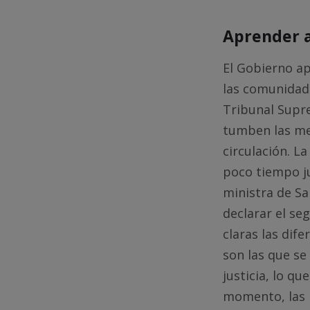
Aprender a
El Gobierno a
las comunidad
Tribunal Supr
tumben las med
circulación. L
poco tiempo j
ministra de Sa
declarar el se
claras las dif
son las que se
justicia, lo q
momento, las p