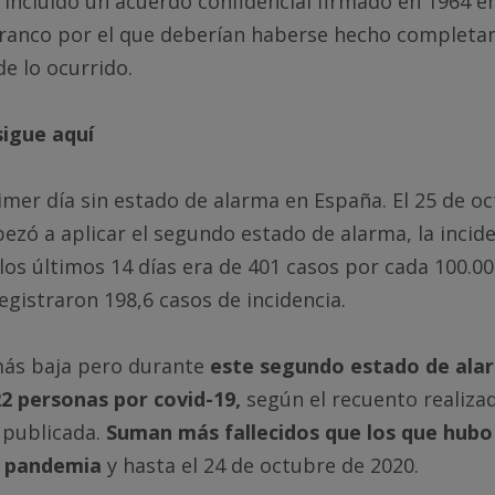
incluido un acuerdo confidencial firmado en 1964 e
Franco por el que deberían haberse hecho complet
e lo ocurrido.
igue aquí
mer día sin estado de alarma en España. El 25 de oc
zó a aplicar el segundo estado de alarma, la incid
os últimos 14 días era de 401 casos por cada 100.00
registraron 198,6 casos de incidencia.
más baja pero durante
este segundo estado de ala
22 personas por covid-19,
según el recuento realizad
a publicada.
Suman más fallecidos que los que hubo
la pandemia
y hasta el 24 de octubre de 2020.