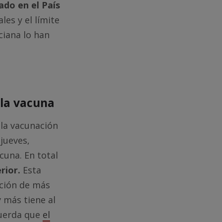
ado en el País
les y el límite
ciana lo han
 la vacuna
"la vacunación
 jueves,
cuna. En total
erior.
Esta
ación de más
 más tiene al
cuerda que
el