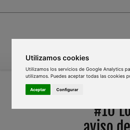
Utilizamos cookies
INICIO
INFOAGUA
MEDIO AMBIENTE
PL
Utilizamos los servicios de Google Analytics pa
utilizamos. Puedes aceptar todas las cookies p
Aceptar
Configurar
#10 L
aviso d