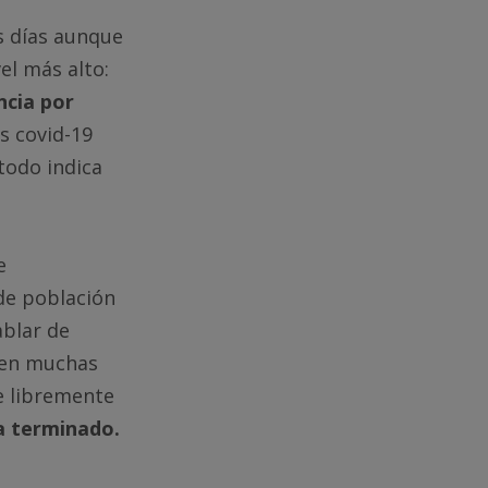
s días aunque
el más alto:
ncia por
s covid-19
todo indica
e
de población
ablar de
s en muchas
e libremente
a terminado.