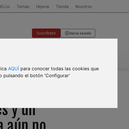
DDJ.io
Temas
Hiperia
Tienda
Nosotros
Suscríbete
Inicia sesión
🎙CRISIS DE MEMORIA
lica
AQUÍ
para conocer todas las cookies que
o pulsando el botón 'Configurar'
s y un
a aún no