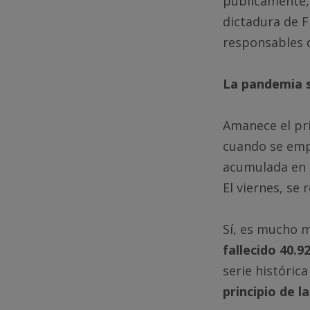
públicamente, 
dictadura de 
responsables d
La pandemia s
Amanece el pri
cuando se empe
acumulada en l
El viernes, se 
Sí, es mucho 
fallecido 40.9
serie históric
principio de 