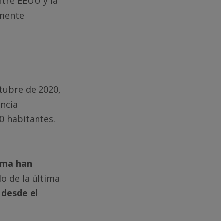
ntre EEUU y la
amente
tubre de 2020,
encia
0 habitantes.
rma
han
o de la última
 desde el