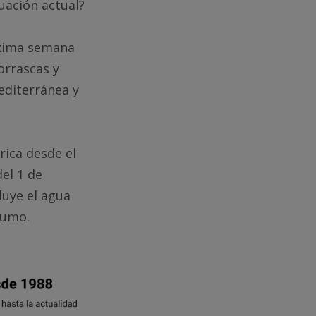
uación actual?
óxima semana
orrascas y
editerránea y
rica desde el
del 1 de
luye el agua
sumo.