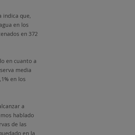
a indica que,
agua en los
cenados en 372
lo en cuanto a
eserva media
,1% en los
alcanzar a
hemos hablado
vas de las
 quedado en la