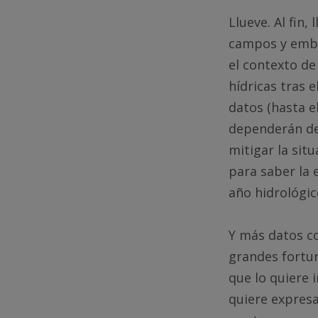
Llueve. Al fin
campos y embal
el contexto de
hídricas tras e
datos (hasta e
dependerán de
mitigar la sit
para saber la 
año hidrológic
Y más datos co
grandes fortun
que lo quiere 
quiere expresa