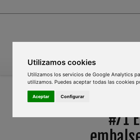
Utilizamos cookies
INICIO
INFOAGUA
MEDIO AMBIENTE
PL
Utilizamos los servicios de Google Analytics pa
utilizamos. Puedes aceptar todas las cookies p
Aceptar
Configurar
#71 E
embalse