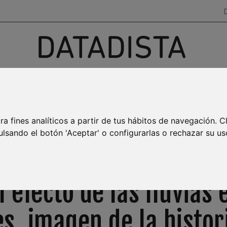
Investigación, datos y narrativas
para salir del ruido
AYA BURBUJA
MAR MENOR
EMPLEO
TRANSPARENCIA
ra fines analíticos a partir de tus hábitos de navegación. C
ulsando el botón 'Aceptar' o configurarlas o rechazar su us
NEWSLETTER SEMANAL
l efecto de las lluvias 
s, imagen de la histori