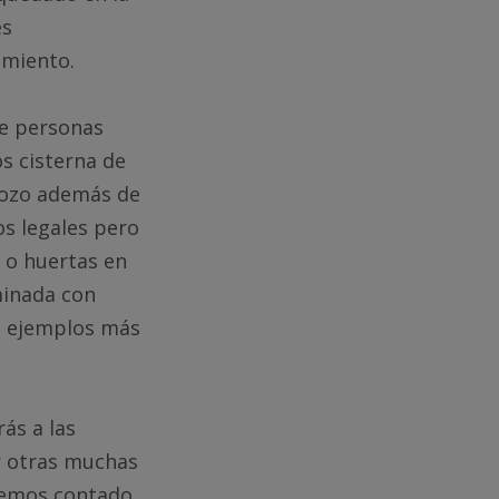
es
imiento.
de personas
os cisterna de
 pozo además de
zos legales pero
n o huertas en
minada con
os ejemplos más
rás a las
r otras muchas
 hemos contado