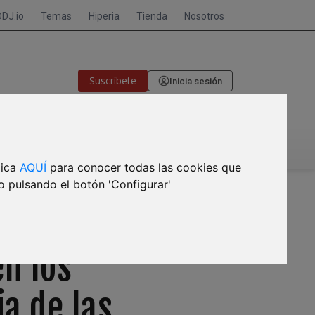
DDJ.io
Temas
Hiperia
Tienda
Nosotros
Suscríbete
Inicia sesión
🎙CRISIS DE MEMORIA
lica
AQUÍ
para conocer todas las cookies que
o pulsando el botón 'Configurar'
en los
a de las