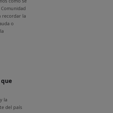
remos cómo se
la Comunidad
 recordar la
cauda o
la
o que
y la
e del país