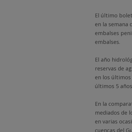
El último bole
en la semana d
embalses penin
embalses.
El año hidroló
reservas de ag
en los últimos
últimos 5 años
En la comparat
mediados de l
en varias ocas
cuencas del Gu