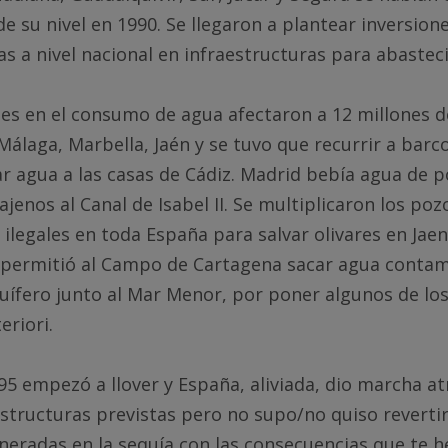
de su nivel en 1990. Se llegaron a plantear inversion
as a nivel nacional en infraestructuras para abastec
nes en el consumo de agua afectaron a 12 millones 
Málaga, Marbella, Jaén y se tuvo que recurrir a barc
r agua a las casas de Cádiz. Madrid bebía agua de
 ajenos al Canal de Isabel II. Se multiplicaron los po
 ilegales en toda España para salvar olivares en Jae
se permitió al Campo de Cartagena sacar agua conta
cuífero junto al Mar Menor, por poner algunos de l
eriori.
995 empezó a llover y España, aliviada, dio marcha at
structuras previstas pero no supo/no quiso reverti
neradas en la sequía con las consecuencias que te