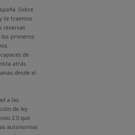
España. Sobre
oy te traemos
s reservas
y los primeros
vos
 capaces de
vista atrás
manas desde el
ad a las
ción de ley
onio 2.0 que
unas autonomías