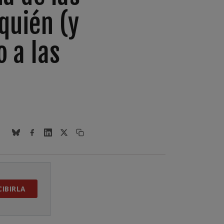
quién (y
 a las
CIBIRLA