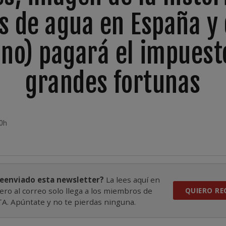
s de agua en España y 
 no) pagará el impuesto
grandes fortunas
00h
reenviado esta newsletter?
La lees aquí en
ero al correo solo llega a los miembros de
QUIERO RE
. Apúntate y no te pierdas ninguna.