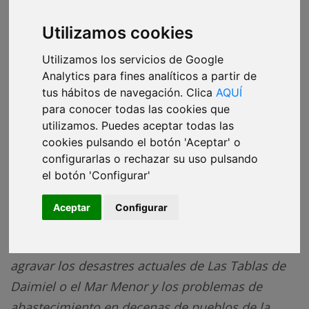
Ana Tudela
,
Antonio Delgado
·
04 de febrero de 2024
·
16 minutos de lectura
Utilizamos cookies
Utilizamos los servicios de Google
Analytics para fines analíticos a partir de
tus hábitos de navegación. Clica
AQUÍ
Desde la profunda sequía de los años noventa,
para conocer todas las cookies que
cada periodo seco ha servido para implantar
utilizamos. Puedes aceptar todas las
medidas de emergencia para la agricultura o
cookies pulsando el botón 'Aceptar' o
configurarlas o rechazar su uso pulsando
permitir prácticas que no se eliminaron al volver
el botón 'Configurar'
las lluvias, se emplearon para ampliar regadíos,
aumentando el problema de sobreexplotación y
Aceptar
Configurar
contaminación de acuíferos y los humedales a
los que alimentan. Cada sequía ha contribuido a
agravar los desastres actuales de Las Tablas de
Daimiel o el Mar Menor y los problemas de
abastecimiento en decenas de pueblos de la