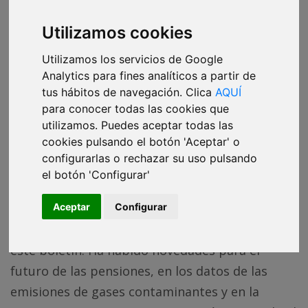
Utilizamos cookies
¿Te han reenviado esta newsletter?
La lees aquí
en abierto, pero al correo solo llega a los
Utilizamos los servicios de Google
miembros de DATADISTA. Apúntate y no te
pierdas ninguna.
Analytics para fines analíticos a partir de
tus hábitos de navegación. Clica
AQUÍ
QUIERO RECIBIRLA
para conocer todas las cookies que
utilizamos. Puedes aceptar todas las
cookies pulsando el botón 'Aceptar' o
configurarlas o rechazar su uso pulsando
Esta semana la actualidad ha traído
el botón 'Configurar'
importantes novedades en algunos de los
temas que estamos siguiendo más de cerca y de
Aceptar
Configurar
los que queremos irte actualizando los datos en
este boletín. Ha habido novedades para el
futuro de las pensiones, en los datos de las
emisiones de gases contaminantes y en la