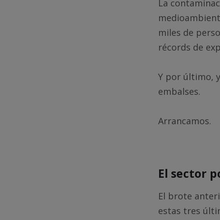
La contaminaci
medioambiental
miles de perso
récords de exp
Y por último, 
embalses.
Arrancamos.
El sector p
El brote anter
estas tres últ