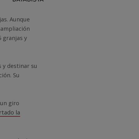
jas. Aunque
a ampliación
5 granjas y
s y destinar su
ción. Su
 un giro
rtado la