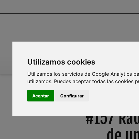
Utilizamos cookies
INICIO
INFOAGUA
MEDIO AMBIENTE
PL
Utilizamos los servicios de Google Analytics pa
utilizamos. Puedes aceptar todas las cookies p
Aceptar
Configurar
#157 Rad
de un