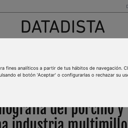
Investigación, datos y narrativas
para salir del ruido
AYA BURBUJA
MAR MENOR
EMPLEO
TRANSPARENCIA
ra fines analíticos a partir de tus hábitos de navegación. C
ulsando el botón 'Aceptar' o configurarlas o rechazar su us
NEWSLETTER SEMANAL
iografía del porcino y 
a industria multimill