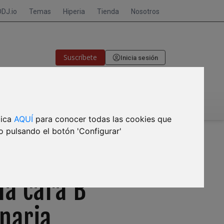
DDJ.io
Temas
Hiperia
Tienda
Nosotros
Suscríbete
Inicia sesión
🎙CRISIS DE MEMORIA
lica
AQUÍ
para conocer todas las cookies que
o pulsando el botón 'Configurar'
la cara B
onaria