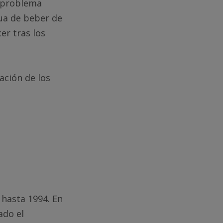
n problema
gua de beber de
er tras los
ación de los
 hasta 1994. En
ado el