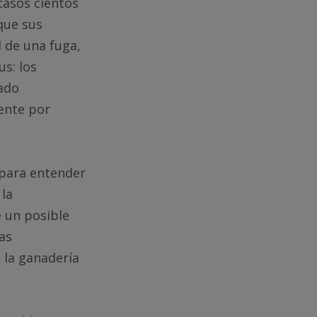
casos cientos
que sus
 de una fuga,
us: los
zado
mente por
 para entender
 la
 un posible
as
e la ganadería