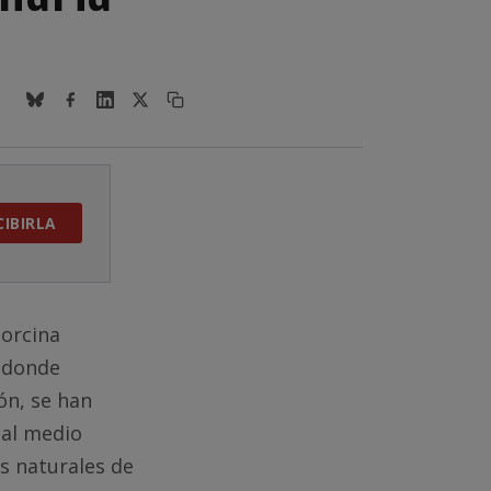
CIBIRLA
Porcina
a donde
ón, se han
 al medio
es naturales de