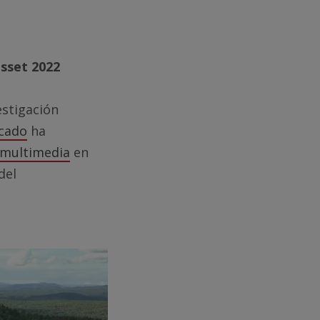
asset 2022
estigación
rcado
ha
 multimedia
en
del