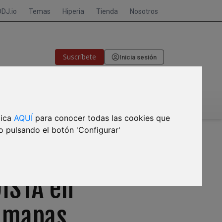
DDJ.io
Temas
Hiperia
Tienda
Nosotros
Suscríbete
Inicia sesión
🎙CRISIS DE MEMORIA
lica
AQUÍ
para conocer todas las cookies que
o pulsando el botón 'Configurar'
DISTA en
, mapas