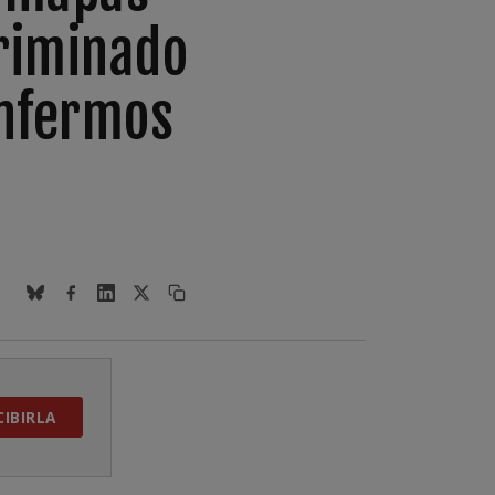
riminado
enfermos
CIBIRLA