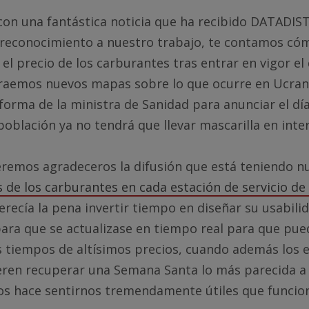
n una fantástica noticia que ha recibido DATADIST
econocimiento a nuestro trabajo, te contamos có
el precio de los carburantes tras entrar en vigor el
traemos nuevos mapas sobre lo que ocurre en Ucrani
orma de la ministra de Sanidad para anunciar el día
población ya no tendrá que llevar mascarilla en inter
eremos agradeceros la difusión que está teniendo 
s de los carburantes en cada estación de servicio d
recía la pena invertir tiempo en diseñar su usabili
ara que se actualizase en tiempo real para que pue
 tiempos de altísimos precios, cuando además los 
eren recuperar una Semana Santa lo más parecida a 
os hace sentirnos tremendamente útiles que funcio