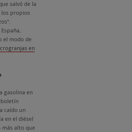
que salvó de la
 los propios
os".
 España,
o el modo de
acrogranjas en
a
a gasolina en
 boletín
ha caído un
 en el diésel
% más alto que