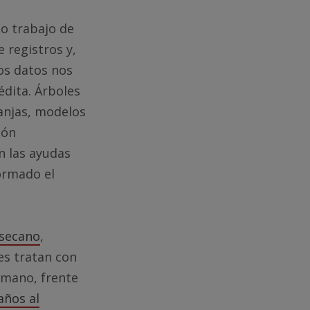
so trabajo de
 registros y,
os datos nos
dita. Árboles
anjas, modelos
ión
n las ayudas
formado el
 secano
,
es tratan con
 mano, frente
años al