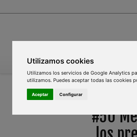
Utilizamos cookies
INICIO
INFOAGUA
MEDIO AMBIENTE
PL
Utilizamos los servicios de Google Analytics pa
utilizamos. Puedes aceptar todas las cookies p
Aceptar
Configurar
#50 Men
los pr