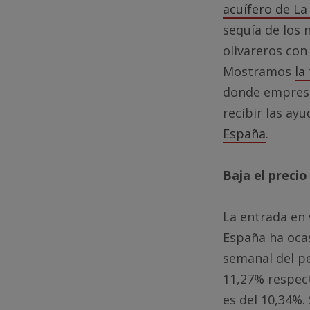
acuífero de La
sequía de los 
olivareros con
Mostramos
la
donde empresa
recibir las ay
España
.
Baja el preci
La entrada en 
España ha ocas
semanal del pe
11,27% respect
es del 10,34%.