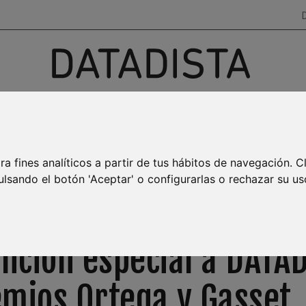
Investigación, datos y narrativas
para salir del ruido
AYA BURBUJA
MAR MENOR
EMPLEO
TRANSPARENCIA
ra fines analíticos a partir de tus hábitos de navegación. C
ulsando el botón 'Aceptar' o configurarlas o rechazar su us
NEWSLETTER SEMANAL
ción especial a DATA
emios Ortega y Gasset