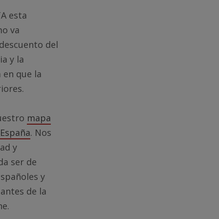
A esta
mo va
 descuento del
a y la
 en que la
iores.
nuestro
mapa
e España
. Nos
dad y
da ser de
españoles y
antes de la
ne.