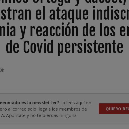
stran el ataque indisc
nia y reacción de los 
de Covid persistente
00h
reenviado esta newsletter?
La lees aquí en
ero al correo solo llega a los miembros de
QUIERO RE
. Apúntate y no te pierdas ninguna.