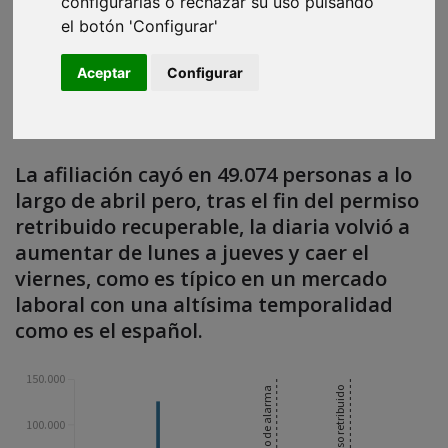
configurarlas o rechazar su uso pulsando
Ana Tudela
,
Antonio Delgado
·
05 de mayo de 2020
·
2 minutos de lectura
el botón 'Configurar'
Aceptar
Configurar
La afiliación cayó en 49.074 personas a lo
largo de abril pero, tras el fin del permiso
retribuido recuperable, la diaria volvió a
aumentar de lunes a jueves y caer el
viernes, como es típico en un mercado
laboral con una altísima temporalidad
como es el español.