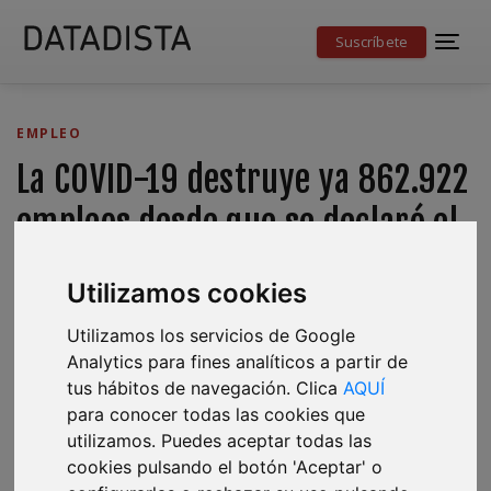
Suscríbete
EMPLEO
La COVID-19 destruye ya 862.922
empleos desde que se declaró el
estado de alarma
Utilizamos cookies
La afiliación cayó en 49.074 personas a lo largo de abril
Utilizamos los servicios de Google
pero, tras el fin del permiso retribuido recuperable, la
Analytics para fines analíticos a partir de
diaria volvió a aumentar de lunes a jueves y caer el
tus hábitos de navegación. Clica
AQUÍ
viernes, como es típico en un mercado laboral con una
para conocer todas las cookies que
altísima temporalidad como es el español.
utilizamos. Puedes aceptar todas las
cookies pulsando el botón 'Aceptar' o