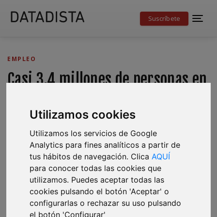
Suscríbete
EMPLEO
Casi 3,4 millones de personas en
ERTE, pendientes de la prórroga
Utilizamos cookies
del estado de alarma
Utilizamos los servicios de Google
El Partido Popular ha pedido al Gobierno que
Analytics para fines analíticos a partir de
desvincule las medidas de empleo de la citada prórroga,
tus hábitos de navegación. Clica
AQUÍ
que las liga "a la situación extraordinaria derivada de la
para conocer todas las cookies que
COVID-19”.
utilizamos. Puedes aceptar todas las
cookies pulsando el botón 'Aceptar' o
configurarlas o rechazar su uso pulsando
Ana Tudela
,
Antonio Delgado
·
05 de mayo de 2020
·
el botón 'Configurar'
3 minutos de lectura