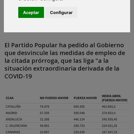
Aceptar
Configurar
El Partido Popular ha pedido al Gobierno
que desvincule las medidas de empleo de
la citada prórroga, que las liga "a la
situación extraordinaria derivada de la
COVID-19